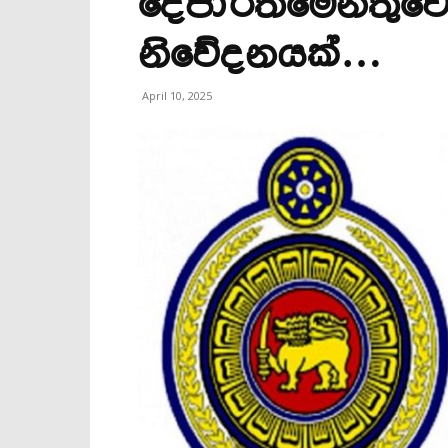
දෙපාර්තමේන්තුවෙ
නිවේදනයක්…
April 10, 2025