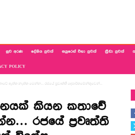
සුව අරණ
දේශිය පුවත්
සයුරෙන් එහා පුවත්
ක්‍රීඩා පුවත්
ත
ACY POLICY
කතාවේ ඇත්ත නැත්ත මෙන්න… රජයේ ප්‍රවෘත්ති දෙපාර්තමේන්තුවෙන්...
ඩු දිනයක් කියන කතාවේ
න… රජයේ ප්‍රවෘත්ති