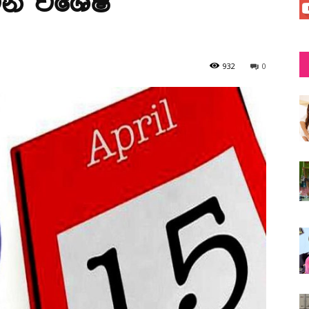
න් විශේෂ
932
0