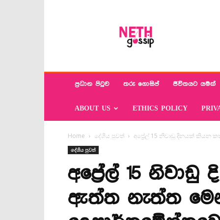
Neth
Gossip
ප්‍රධාන පිටුව
තරු ගොසිප්
ජීවිතයට යමක්
ABOUT US
ETHICS POLICY
PRIV
Home
දේශිය පුවත්
අප්‍රේල් 15 නිවාඩු දිනයක් කියන 
දේශිය පුවත්
අප්‍රේල් 15 නිවා
ඇත්ත නැත්ත මෙන්