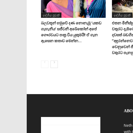
දේශිය පුවත්
දේශිය පුවත්
බලවතූන් හමුවේ දණ නොනැමූ ‘යකඩ
එතන මිනිස්සු
ගැහැනිය’ සජීවනි අබේකෝන් අපේ
වතුරට දැම්
ගෞරවයට පාත්‍ර විය යුතුමයි! ඒ ගැන
දවසත් බඩගි
ඇසෙන කතාව මෙන්න…
”අඳුරන්නෙව
වෙනුවෙන් ජ
වතුරට පැනපු
ABO
Neth
with 