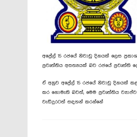
අප්‍රේල් 15 රජයේ නිවාඩු දිනයක් ලෙස ප්
ප්‍රවෘත්තිය අසත්‍යයක් බව රජයේ ප්‍රවෘත්ත
ඒ අනුව අප්‍රේල් 15 රජයේ නිවාඩු දිනයක් 
කර නොමැති බවත්, මෙම ප්‍රවෘත්තිය ව්‍යා
වැඩිදුරටත් සඳහන් කරන්නේ