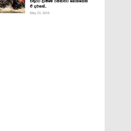
වතුරට දැම්මෙ රස්සාවට නොගියොත්
ඒ දවසත්...
May 23, 2026