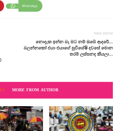
WhatsApp
Next article
නොදැක ඉන්න බෑ මට නම් ඔබේ ආදරේ…
බලන්නකෝ එයා එයාගේ සුවිශේෂි දවසේ මොන
තරම් ලස්සනද කියලා…
්
ES
MORE FROM AUTHOR