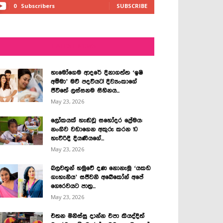
0
Subscribers
SUBSCRIBE
LATEST NEWS
හැමෝගෙම ආදරේ දිනාගත්ත ‘ඉෂි
අම්මා’ මව් පදවියට! දිව්‍යංකාගේ
ජීවිතේ ලස්සනම සිහිනය...
May 23, 2026
ලෝකයක් හැඬවූ සහෝදර ප්‍රේමය:
නංගිව වඩාගෙන අකුරු කරන 10
හැවිරිදි දියණියගේ...
May 23, 2026
බලවතූන් හමුවේ දණ නොනැමූ ‘යකඩ
ගැහැනිය’ සජීවනි අබේකෝන් අපේ
ගෞරවයට පාත්‍ර...
May 23, 2026
එතන මිනිස්සු දාන්න එපා කියද්දිත්