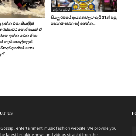
දේශිය පුවත්
සියලු රජයේ ආයතනවලට මැයි 31න් පසු
තහනම් වෙන දේ මෙන්න…
 දාන්න එපා කියද්දිත්
මෙ රස්සාවට නොගියොත් ඒ
න්නෙ ඉන්න වෙන නිසා.
ත් නැති කොල්ලෙක්
ිවිතඅවදානමත් ගෙන
 ඒ...
UT US
F
 Gossip , entertainment, music fashion website. We provide you
the latest breaking news and videos straight from the