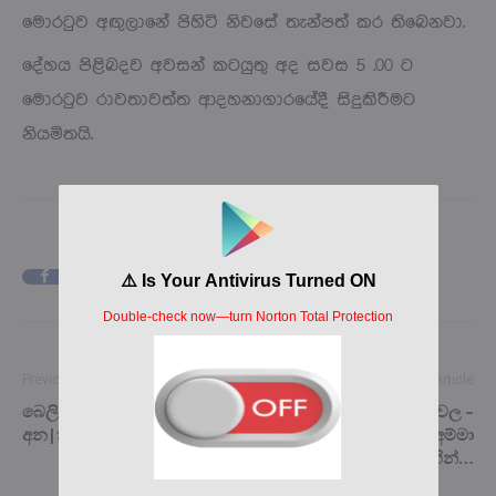
මොරටුව අඟුලානේ පිහිටි නිවසේ තැන්පත් කර තිබෙනවා.
දේහය පිළිබදව අවසන් කටයුතු අද සවස 5 .00 ට
මොරටුව රාවතාවත්ත ආදහනාගාරයේදී සිදුකිරීමට
නියමිතයි.
Facebook
X
Pinterest
Previous article
Next article
බෙලිඅත්තේ බිහිසුණු බස් රථ
ලංකාවේ වයසකම යුවල –
අන|තුරෙන් 30ක් රෝහලේ…
බෙලිඅත්තේ ආච්චි අම්මා
දැයෙන් සමුගෙන ගිහින්…