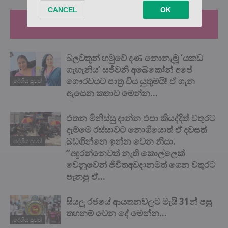
RELATED ARTICLES
MORE FROM AUTHOR
බලවතූන් හමුවේ දණ නොනැමූ ‘යකඩ
ගැහැනිය’ සජීවනි අබේකෝන් අපේ
ගෞරවයට පාත්‍ර විය යුතුමයි! ඒ ගැන
දේශිය පුවත්
ඇසෙන කතාව මෙන්න…
එතන මිනිස්සු දාන්න එපා කියද්දිත් වතුරට
දැම්මෙ රස්සාවට නොගියොත් ඒ දවසත්
බඩගින්නෙ ඉන්න වෙන නිසා.
දේශිය පුවත්
”අඳුරන්නෙවත් නැති කොල්ලෙක්
වෙනුවෙන් ජිවිතඅවදානමත් ගෙන වතුරට
පැනපු ඒ...
සියලු රජයේ ආයතනවලට මැයි 31න් පසු
තහනම් වෙන දේ මෙන්න…
දේශිය පුවත්