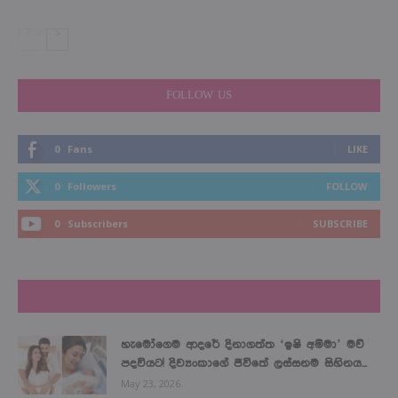
FOLLOW US
0
Fans
LIKE
0
Followers
FOLLOW
0
Subscribers
SUBSCRIBE
LATEST NEWS
හැමෝගෙම ආදරේ දිනාගත්ත ‘ඉෂි අම්මා’ මව්
පදවියට! දිව්‍යංකාගේ ජීවිතේ ලස්සනම සිහිනය...
May 23, 2026