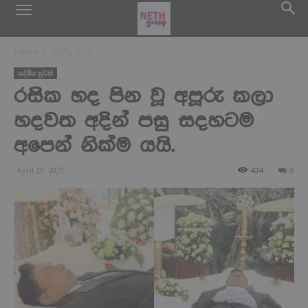
Home
දේශිය පුවත්
දේශිය පුවත්
රසික හද පින වූ අපූරු කලා
හදවත අදින් පසු සදහටම
අපෙන් නික්ම යයි.
April 29, 2025
434
0