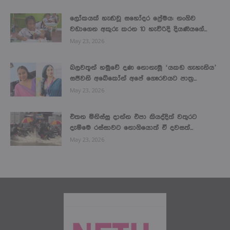
ලෝකයක් හැඬවූ සහෝදර ප්‍රේමය: නංගිව
වඩාගෙන අකුරු කරන 10 හැවිරිදි දියණියගේ...
May 23, 2026
බලවතූන් හමුවේ දණ නොනැමූ ‘යකඩ ගැහැනිය’
සජීවනි අබේකෝන් අපේ ගෞරවයට පාත්‍ර...
May 23, 2026
එතන මිනිස්සු දාන්න එපා කියද්දිත් වතුරට
දැම්මෙ රස්සාවට නොගියොත් ඒ දවසත්...
May 23, 2026