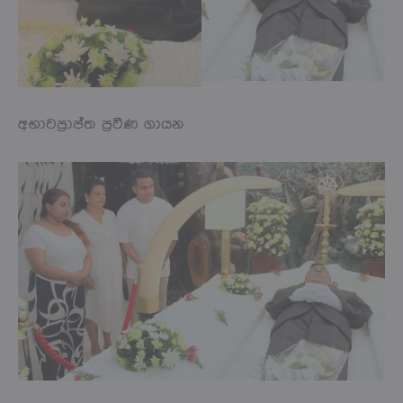
අභාවප්‍රාප්ත ප්‍රවීණ ගායන