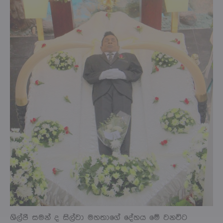
ශිල්පී සමන් ද සිල්වා මහතාගේ දේහය මේ වනවිට